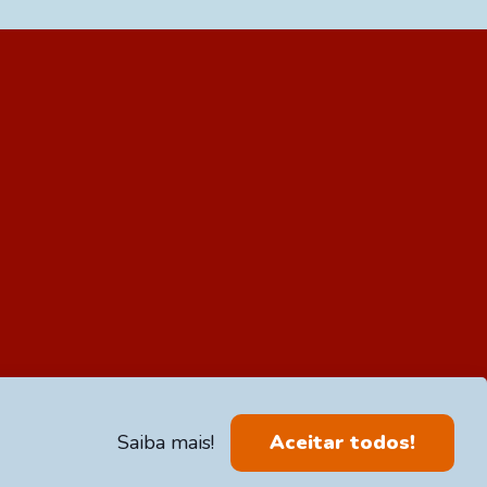
Aceitar todos!
Saiba mais!
reservados | by Agência Eclésia