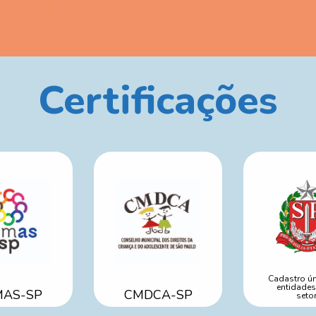
Certificações
Cadastro ú
entidades
AS-SP
CMDCA-SP
setor