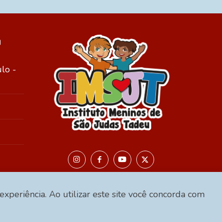
u
ulo -
 experiência. Ao utilizar este site você concorda com
tituto Meninos de São Judas Tadeu | Todos os direitos 