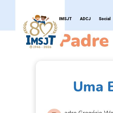
IMSJT
ADCJ
Social
Padre
Uma E