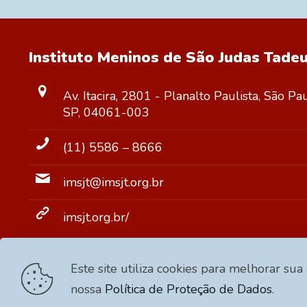
Instituto Meninos de São Judas Tade
Av. Itacira, 2801 - Planalto Paulista, São Pa
SP, 04061-003
(11) 5586 – 8666
imsjt@imsjt.org.br
imsjt.org.br/
Este site utiliza cookies para melhorar sua
nossa
Política de Proteção de Dados
.
© 2024 Copyright | IMSJT - Ins