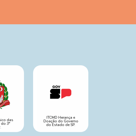
ITCMD Herança e
nico das
Doação do Governo
 do 3°
do Estado de SP.
.