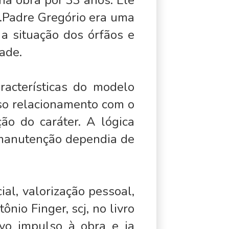
na obra por 33 anos. Ele
.Padre Gregório era uma
a situação dos órfãos e
ade.
acterísticas do modelo
sso relacionamento com o
ão do caráter. A lógica
 manutenção dependia de
al, valorização pessoal,
ônio Finger, scj, no livro
vo impulso à obra e ia