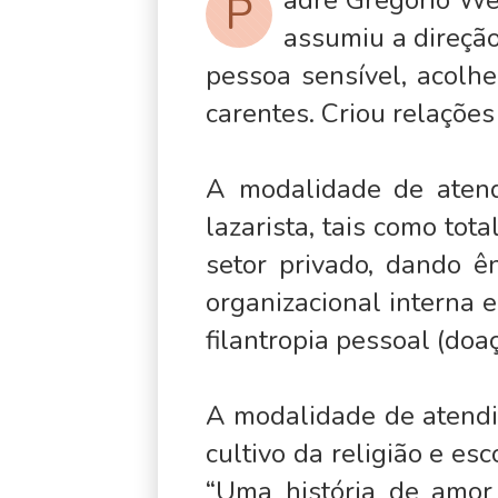
adre Gregório Wes
P
assumiu a direçã
pessoa sensível, acolh
carentes. Criou relaçõe
A modalidade de atend
lazarista, tais como to
setor privado, dando ê
organizacional interna
filantropia pessoal (doa
A modalidade de atendim
cultivo da religião e esc
“Uma história de amor