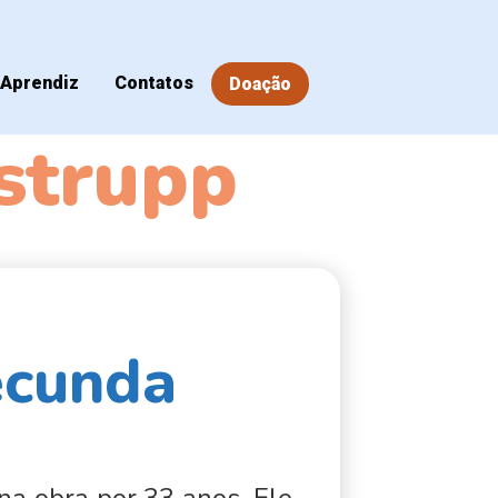
Aprendiz
Contatos
Doação
strupp
ecunda