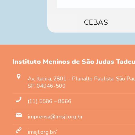
CEBAS
Instituto Meninos de São Judas Tade
Av. Itacira, 2801 - Planalto Paulista, São Pa
SP, 04046-500
(11) 5586 – 8666
imprensa@imsjt.org.br
imsjt.org.br/