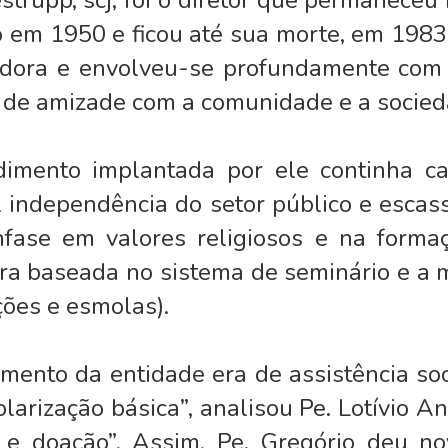
trupp, scj, foi o diretor que permaneceu 
o em 1950 e ficou até sua morte, em 1983
edora e envolveu-se profundamente com 
s de amizade com a comunidade e a socied
imento implantada por ele continha car
tal independência do setor público e esca
nfase em valores religiosos e na formaç
 era baseada no sistema de seminário e a
ções e esmolas).
ento da entidade era de assistência soci
olarização básica”, analisou Pe. Lotívio Ant
 e doação”. Assim, Pe. Gregório deu no