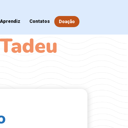
Aprendiz
Contatos
Doação
 Tadeu
o