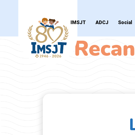
IMSJT
ADCJ
Social
Recan