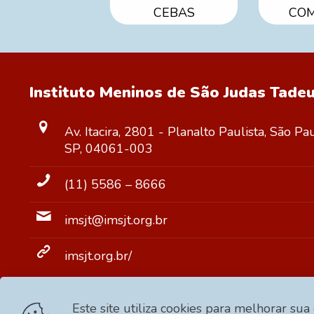
CEBAS
COM
Instituto Meninos de São Judas Tade
Av. Itacira, 2801 - Planalto Paulista, São Pa
SP, 04061-003
(11) 5586 – 8666
imsjt@imsjt.org.br
imsjt.org.br/
Este site utiliza cookies para melhorar sua