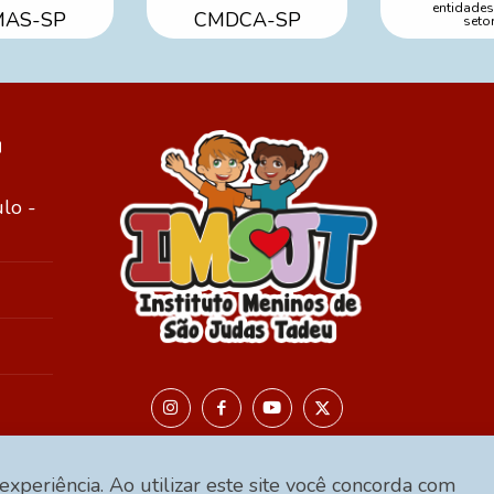
entidades
AS-SP
CMDCA-SP
setor
u
ulo -
 experiência. Ao utilizar este site você concorda com